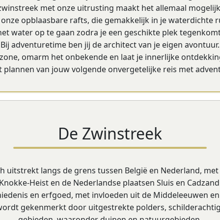
zwinstreek met onze uitrusting maakt het allemaal mogelijk
nze opblaasbare rafts, die gemakkelijk in je waterdichte ru
het water op te gaan zodra je een geschikte plek tegenkomt
Bij adventuretime ben jij de architect van je eigen avontuur.
zone, omarm het onbekende en laat je innerlijke ontdekking
plannen van jouw volgende onvergetelijke reis met adventu
De Zwinstreek
ch uitstrekt langs de grens tussen België en Nederland, me
Knokke-Heist en de Nederlandse plaatsen Sluis en Cadzand
iedenis en erfgoed, met invloeden uit de Middeleeuwen en d
ordt gekenmerkt door uitgestrekte polders, schilderachtige
gebieden, waaronder duinen en natuurgebieden.