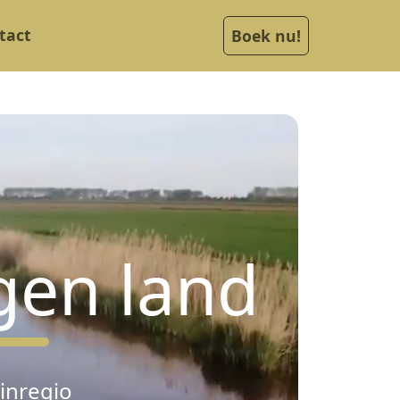
tact
Boek nu!
gen land
inregio