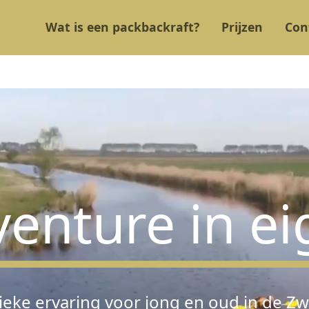
Wat is een packbackraft?
Prijzen
Con
venture in ei
ieke ervaring voor jong en oud in de Zw